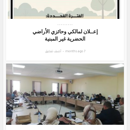
•
•
•
•
•
•
•
•
•
إعــﻼن لمالكي وحائزي اﻷراضي
الحضرية غير المبنية
7 months ago
أضف تعليق