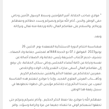
” مولاي صاحب الجلالة، أمير المؤمنين وسبط الرسول الأمين وحامي
حمى الوطن والدين ،أدام الله عزكم ونصركم وسدد خطاكم وحفظكم
ورعاكم ،والسلام على مقامكم العالي بالله ورحمة منه تعالى وبركاته.
وبعد،
فبمناسبة اختتام الدورة الاستثنائية المنعقدة يوم الاثنين 26
يونيو2023 الموافق لـ 07 ذو الحجة 1444هـ لمجلس جماعة واد الصفاء ،
يتشرف خديم الأعتاب الشريفة رئيس جماعة واد الصفاء أصالة عن
نفسه ونيابة عن كافة أعضاء المجلس وباقي سكان الجماعة، بان يرفع
إلى مقامكم العالي أسمى عبارات التقدير وآيات الولاء والإخلاص
،معربين لجلالتكم عن تعلقنا الدائم والمتين بشخصكم الكريم
وبأهــــــداب العرش العلوي المجيد، وإننا يا مولاي لنغتنم هده المناسبة
لنعرب عن تجندنا الدائم وراء جلالتكم مؤيدين كل خطوة تخطونها في
سبيل رفعة هذا الوطن.
حفظكم الله يا مولاي بما حفظ الذكر الحكيم ، وأدام نصركم وعزكم حتى
تحققوا لشعبكم الوفي ما نتمناه جميعا من عزة وكرامة وسؤدد ،واقر