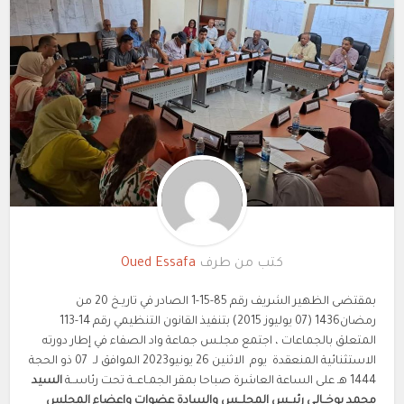
كتب من طرف
Oued Essafa
بمقتضى الظهير الشريف رقم 85-15-1 الصادر في تاريـخ 20 من
رمضان1436 (07 يوليوز 2015) بتنفيذ القانون التنظيمي رقم 14-113
المتعلق بالجماعات ، اجتمع مجلـس جماعة واد الصفاء في إطار دورته
الاستثنائية المنعقدة يوم الاثنين 26 يونيو2023 الموافق لـ 07 ذو الحجة
1444 هـ على الساعة العاشرة صباحا بمقر الجمـاعــة تحت رئاســة
السيد
محمد بوخــالـي رئيــس المجلــس والسادة عضوات واعضاء المجلس