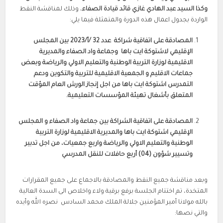
وكذا السيد عبد الهادي غازي قائد قيادة الصفاء
، وذلك لمناقشة النقط
الواردة بجدول اعمال هذه الدورة والمتمثلة فيما يلي:
المصادقة على اتفاقية شراكة عدد 32 /أ/2023 بين المجلس
الإقليمي لاشتوكة ايت باها وجماعة واد الصفاء والمديرية
الاقليمية لوزارة التربية الوطنية والتعليم الاولي والرياضة وبعض
جماعات الاقليم و
الجمعية الاقليمية للتربية والتكوين ودعم
التمدرس اشتوكة ايت باها من اجل إنجاز الورش العام المؤقت
المتعلق بأشغال تهيئة المؤسسات التعليمية.
المصادقة على اتفاقية الشراكة بين جماعة واد الصفاء و المجلس
الإقليمي اشتوكة ايت باها والمديرية الاقليمية لوزارة التربية
الوطنية والتعليم الاولي والرياضة واربع جمعيات، من اجل تدبير
وتسيير شؤون (04) أربع حافلات للنقل المدرسي
وبعد مناقشة جميع النقط والمصادقة بالاجماع على جميع المقرارات
المتخدة، تم اختتام الجلسة برفع برقية ولاء واخلاص الى السدة العالية
بالله مولانا أمير المؤمنين جلالة الملك محمد السادس نصره الله وأيده
والتي نصها: