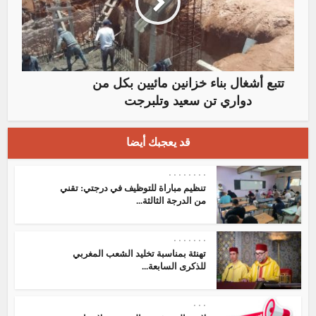
تتبع أشغال بناء خزانين مائيين بكل من
دواري تن سعيد وتلبرجت
قد يعجبك أيضا
•
•
•
•
•
•
•
•
تنظيم مباراة للتوظيف في درجتي: تقني
من الدرجة الثالثة...
•
•
•
•
•
•
•
تهنئة بمناسبة تخليد الشعب المغربي
للذكرى السابعة...
•
•
•