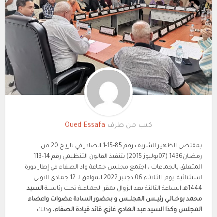
كتب من طرف
Oued Essafa
بمقتضى الظهير الشريف رقم 85-15-1 الصادر في تاريـخ 20 من
رمضان1436 (07يوليوز 2015) بتنفيذ القانون التنظيمي رقم 14-113
المتعلق بالجماعات ، اجتمع مجلـس جماعة واد الصفاء في إطار دورة
استثنائية يوم الثلاثاء 06 دجنبر 2022 الموافق لـ 12 جمادى الاولى
1444هـ الساعة الثالثة بعد الزوال بمقر الجمـاعــة تحت رئاســة
السيد
محمد بوخــالـي رئيــس المجلــس و بحضور السادة عضوات واعضاء
المجلس وكذا السيد عبد الهادي غازي قائد قيادة الصفاء
، وذلك