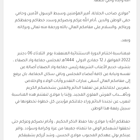
الله وأيده والتي نصها:
“مولاي صاحب الجلالة، أمير المؤمنين وسبط الرسول الأمين وحامي
حمى الوطن والدين ،أدام الله عزكم ونصركم وسدد خطاكم وحفظكم
ورعاكم ،والسلام على مقامكم العالي بالله ورحمة منه تعالى وبركاته.
وبعد،
فبمناسبة اختتام الدورة الاستثنائية المنعقدة يوم الثلاثاء 06 دجنبر
2022 الموافق لـ 12 جمادى الاولى 1444هـ لمجلس جماعة واد الصفاء ،
يتشرف خديم الأعتاب الشريفة رئيس جماعة واد الصفاء أصالة عن
نفسه ونيابة عن كافة أعضاء المجلس وباقي سكان الجماعة، بان يرفع
إلى مقامكم العالي أسمى عبارات التقدير وآيات الولاء والإخلاص
،معربين لجلالتكم عن تعلقنا الدائم والمتين بشخصكم الكريم
وبأهــــــداب العرش العلوي المجيد، وإننا يا مولاي لنغتنم هده المناسبة
لنعرب عن تجندنا الدائم وراء جلالتكم مؤيدين كل خطوة تخطونها في
سبيل رفعة هذا الوطن.
حفظكم الله يا مولاي بما حفظ الذكر الحكيم ، وأدام نصركم وعزكم حتى
تحققوا لشعبكم الوفي ما نتمناه جميعا من عزة وكرامة وسؤدد ،واقر
عينكم بولي عهدكم المحبوب مولاي الحسن، وشد أزركم بشقيقكم