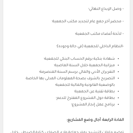
– وصل الإيداع النهائي؛
– محضر آخر جمع عام لتجديد مكتب الجمعية؛
– لائحة أعضاء مكتب الجمعية؛
-النظام الداخلي للجمعية (في حالة وجوده)؛
شهادة بنكية برقم الحساب البنكي للجمعية؛
ميزانية الجمعية خلال السنة الماضية؛
التقريران الأدبي والمالي برسم السنة المنصرمة؛
التصريح بالشرف بصحة المعلومات المدلى بها الخاصة
بالوضعية القانونية والمالية للجمعية؛
بطاقة تقنية عن الجمعية؛
بطاقة حول المشروع المقترح للدعم؛
برنامج عمل إنجاز المشروع؛
المادة الرابعة
: آجال وضع المشاريع:
توضع ملفات الترشيح بمقر جماعة وادي الصفاء – كتابة الضبط- ، خلال