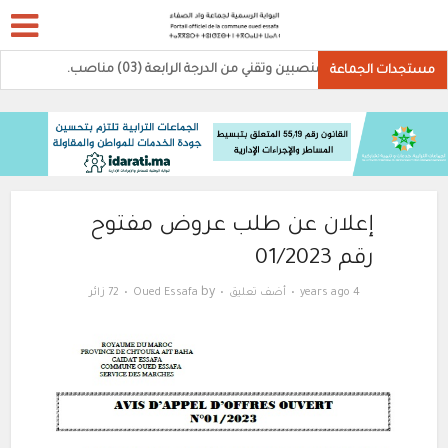
)منصبين وتقني من الدرجة الرابعة (03) مناصب.
مستجدات الجماعة
إعلان عن طلب عروض مفتوح
رقم 01/2023
by
4 years ago
أضف تعليق
Oued Essafa
72 زائر