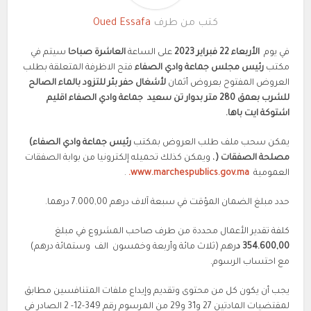
كتب من طرف
Oued Essafa
في يوم
الأربعاء
22 فبراير
2023
على الساعة
العاشرة صباحا
سيتم في
مكتب
رئيس مجلس جماعة وادي الصفاء
فتح الاظرفة المتعلقة بطلب
العروض المفتوح بعروض أثمان
لأشغال
حفر بئر للتزود بالماء الصالح
للشرب بعمق 280 متر بدوار تن سعيد جماعة وادي الصفاء اقليم
اشتوكة ايت باها.
يمكن سحب ملف طلب العروض بمكتب
رئيس جماعة وادي الصفاء
)
مصلحة الصفقات
(
، ويمكن كذلك تحميله إلكترونيا من بوابة الصفقات
العمومية
www.marchespublics.gov.ma.
.
حدد مبلغ الضمان المؤقت في سبعة آلاف درهم 7.000,00 درهما.
كلفة تقدير الأعمال محددة من طرف صاحب المشروع في مبلغ
354.600,00
د
رهم (ثلاث مائة وأربعة وخمسون الف وستمائة درهم)
مع احتساب الرسوم.
يجب أن يكون كل من محتوى وتقديم وإيداع ملفات المتنافسين مطابق
لمقتضيات المادتين 27 و31 و29 من المرسوم رقم 349-12- 2 الصادر في