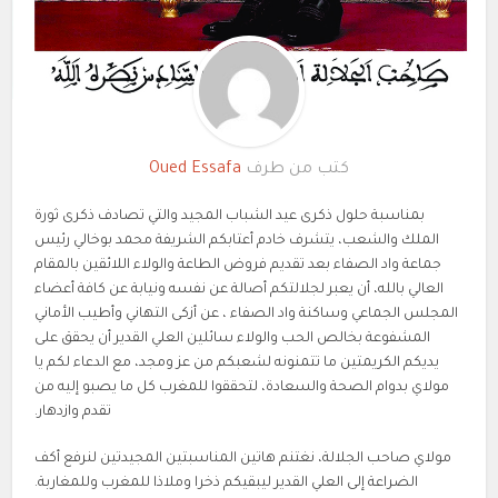
كتب من طرف
Oued Essafa
بمناسبة حلول ذكرى عيد الشباب المجيد والتي تصادف ذكرى ثورة
الملك والشعب، يتشرف خادم أعتابكم الشريفة محمد بوخالي رئيس
جماعة واد الصفاء بعد تقديم فروض الطاعة والولاء اللائقين بالمقام
العالي بالله، أن يعبر لجلالتكم أصالة عن نفسه ونيابة عن كافة أعضاء
المجلس الجماعي وساكنة واد الصفاء ، عن أزكى التهاني وأطيب الأماني
المشفوعة بخالص الحب والولاء سائلين العلي القدير أن يحقق على
يديكم الكريمتين ما تتمنونه لشعبكم من عز ومجد، مع الدعاء لكم يا
مولاي بدوام الصحة والسعادة، لتحققوا للمغرب كل ما يصبو إليه من
تقدم وازدهار.
مولاي صاحب الجلالة، نغتنم هاتين المناسبتين المجيدتين لنرفع أكف
الضراعة إلى العلي القدير ليبقيكم ذخرا وملاذا للمغرب وللمغاربة.