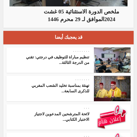
ملخص الدورة الاستثنائية 05 غشت
2024الموافق لـ 29 محرم 1446
قد يعجبك أيضا
•
•
•
•
•
•
•
•
تنظيم مباراة للتوظيف في درجتي: تقني
من الدرجة الثالثة...
•
•
•
•
•
•
•
تهنئة بمناسبة تخليد الشعب المغربي
للذكرى السابعة...
•
•
•
لائحة المترشحين المدعوين لاجتياز
الاختبار الكتابي...
•
•
•